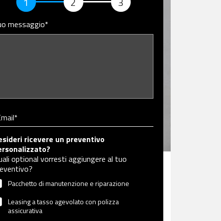
1
2
3
uo messaggio*
Email*
esideri ricevere un preventivo
ersonalizzato?
ali optional vorresti aggiungere al tuo
reventivo?
Pacchetto di manutenzione e riparazione
Leasing a tasso agevolato con polizza
assicurativa