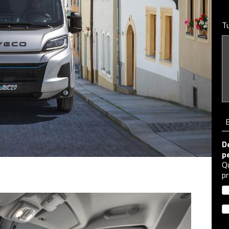
T
D
p
Qu
p