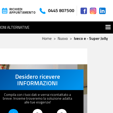
RICHIEDI
0445 807500
APPUNTAMENTO
IONI ALTERNATIVE
Home
Nuovo
Iveco e - Super Jolly
Desidero ricevere
INFORMAZIONI
Compila con i tuoi dati e verrai ricontattato a
breve. Insieme troveremo la soluzione adatta
alle tue esigenze!