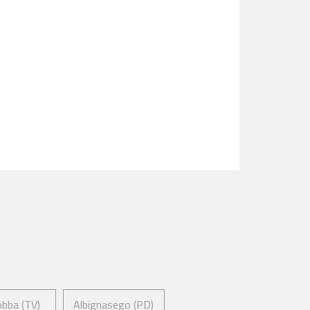
bba (TV)
Albignasego (PD)