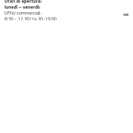
Orari di apertura:
lunedì – venerdì:
Uffici commerciali :
8.30 - 12.30/14.30-19.00
Magazzino ricambi :
8.00 - 12.30 / 14.00 - 18.00
Officina :
7.00 - 19.00 continuato
sabato:
uffici commerciali e ricambi 8.30-12.30
officina: 08.00-12.00
Servizi offerti in questa sede:
Servizio vendita; Assistenza Officina; Magazzino ricambi
Scopri il team
di questa sede
Seguici su
Trovaci
su Google Maps