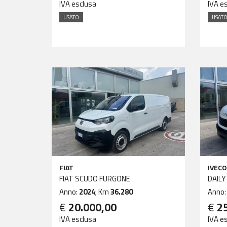
IVA esclusa
IVA e
USATO
USAT
FIAT
IVECO
FIAT SCUDO FURGONE
DAILY
Anno:
2024
; Km
36.280
Anno
€
20.000,00
€
2
IVA esclusa
IVA e