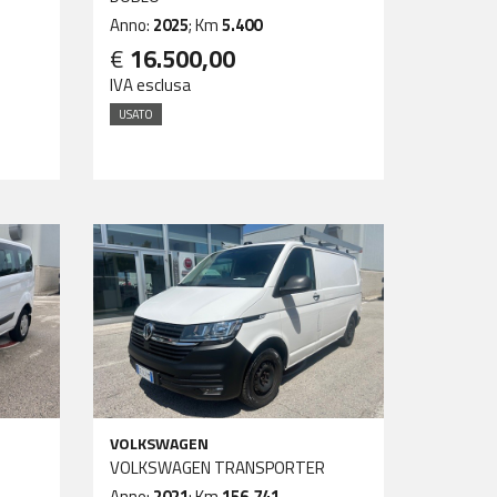
Anno:
2025
; Km
5.400
€
16.500,00
IVA esclusa
USATO
VOLKSWAGEN
VOLKSWAGEN TRANSPORTER
Anno:
2021
; Km
156.741