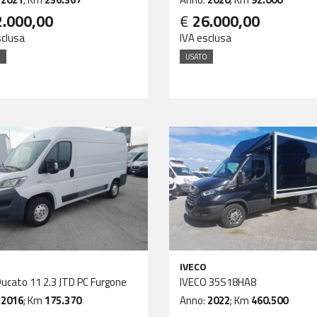
2.000,00
€
26.000,00
sclusa
IVA esclusa
O
USATO
IVECO
Ducato 11 2.3 JTD PC Furgone
IVECO 35S18HA8
:
2016
; Km
175.370
Anno:
2022
; Km
460.500