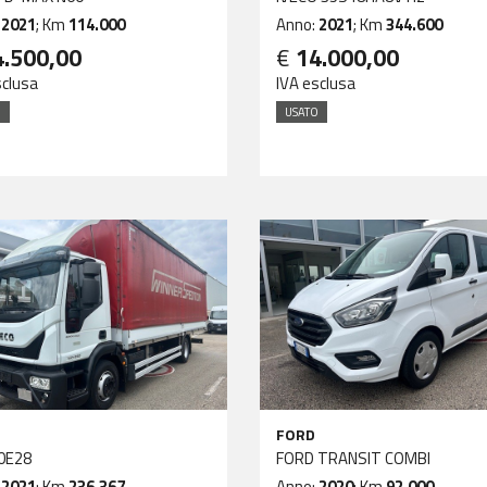
:
2021
; Km
114.000
Anno:
2021
; Km
344.600
4.500,00
€
14.000,00
sclusa
IVA esclusa
O
USATO
FORD
0E28
FORD TRANSIT COMBI
:
2021
; Km
236.367
Anno:
2020
; Km
92.000