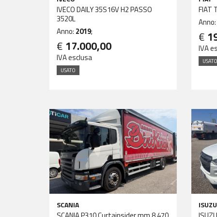
IVECO DAILY 35S16V H2 PASSO
FIAT 
3520L
Anno
Anno:
2019
;
€
1
€
17.000,00
IVA e
IVA esclusa
USAT
USATO
SCANIA
ISUZU
SCANIA P310 Curtainsider mm 8.470
ISUZU