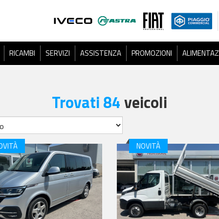
RICAMBI
SERVIZI
ASSISTENZA
PROMOZIONI
ALIMENTAZ
Trovati 84
veicoli
OVITÀ
NOVITÀ