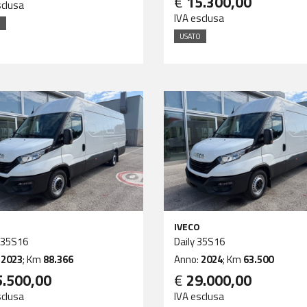
€
15.300,00
sclusa
IVA esclusa
O
USATO
IVECO
 35S16
Daily 35S16
:
2023
; Km
88.366
Anno:
2024
; Km
63.500
5.500,00
€
29.000,00
sclusa
IVA esclusa