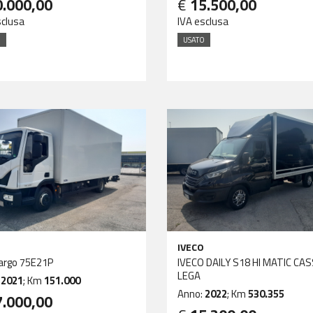
0.000,00
€
15.500,00
sclusa
IVA esclusa
O
USATO
IVECO
argo 75E21P
IVECO DAILY S18 HI MATIC CA
LEGA
:
2021
; Km
151.000
Anno:
2022
; Km
530.355
7.000,00