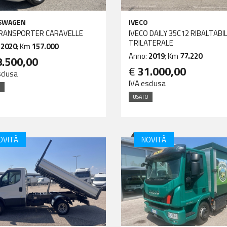
SWAGEN
IVECO
RANSPORTER CARAVELLE
IVECO DAILY 35C12 RIBALTABI
TRILATERALE
:
2020
; Km
157.000
Anno:
2019
; Km
77.220
8.500,00
€
31.000,00
sclusa
IVA esclusa
O
USATO
OVITÀ
NOVITÀ