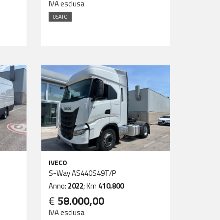
IVA esclusa
USATO
IVECO
S-Way AS440S49T/P
Anno:
2022
; Km
410.800
€
58.000,00
IVA esclusa