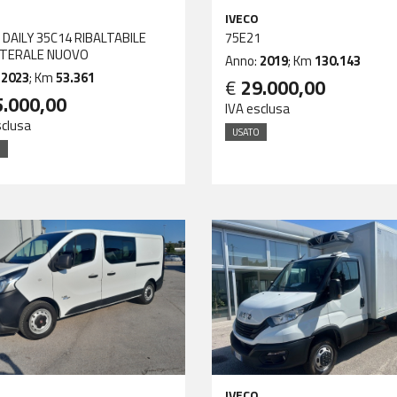
IVECO
 DAILY 35C14 RIBALTABILE
75E21
ATERALE NUOVO
Anno:
2019
; Km
130.143
:
2023
; Km
53.361
€
29.000,00
5.000,00
IVA esclusa
sclusa
USATO
O
IVECO