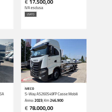
€
17.500,00
IVA esclusa
USATO
IVECO
SSA
S-Way AS260S49FP Casse Mobili
Anno:
2023
; Km
246.900
€
78.000,00