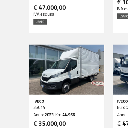
€
1
€
47.000,00
IVA e
IVA esclusa
USAT
USATO
IVECO
IVECO
35C14
Euroc
Anno:
2023
; Km
44.966
Anno
€
35.000,00
€
4