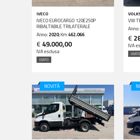
IVECO
VOLK
IVECO EUROCARGO 120E250P
VW T
RIBALTABILE TRILATERALE
Anno
Anno:
2020
; Km
462.066
€
2
€
49.000,00
IVA e
IVA esclusa
USAT
USATO
NOVITÀ
N