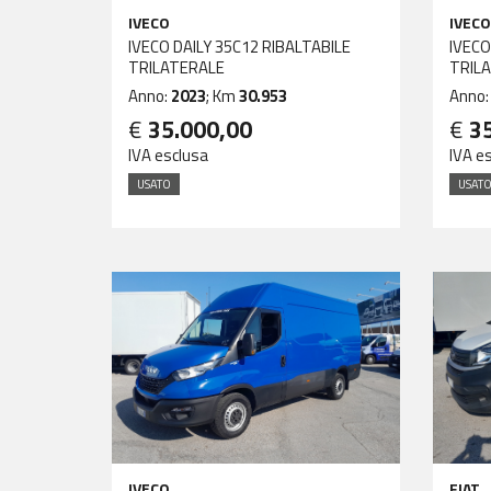
IVECO
IVECO
IVECO DAILY 35C12 RIBALTABILE
IVECO
TRILATERALE
TRIL
Anno:
2023
; Km
30.953
Anno
€
35.000,00
€
3
IVA esclusa
IVA e
USATO
USAT
IVECO
FIAT