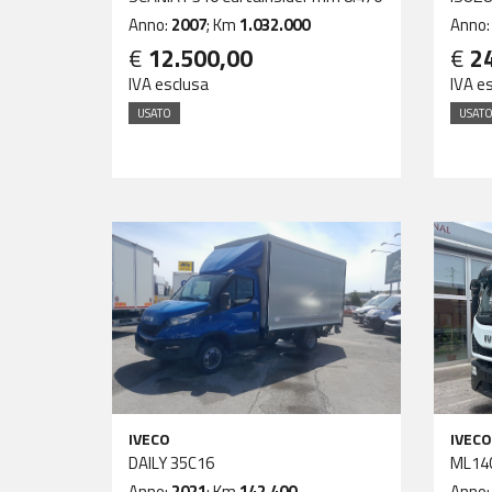
Anno:
2007
; Km
1.032.000
Anno
€
12.500,00
€
2
IVA esclusa
IVA e
USATO
USAT
IVECO
IVECO
DAILY 35C16
ML14
Anno:
2021
; Km
142.400
Anno