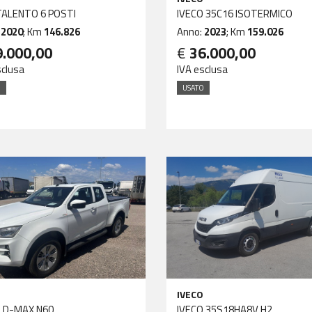
TALENTO 6 POSTI
IVECO 35C16 ISOTERMICO
:
2020
; Km
146.826
Anno:
2023
; Km
159.026
9.000,00
€
36.000,00
sclusa
IVA esclusa
O
USATO
IVECO
 D-MAX N60
IVECO 35S18HA8V H2