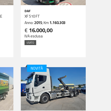
DAF
LE
XF 510 FT
Anno:
2015
; Km
1.160.303
€
16.000,00
IVA esclusa
USATO
NOVITÀ