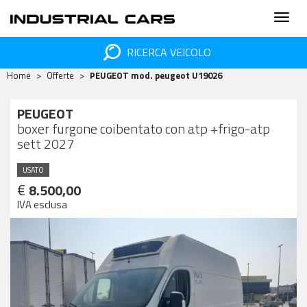
RICERCA VEICOLO
Home
Offerte
PEUGEOT mod. peugeot
U19026
PEUGEOT
boxer furgone coibentato con atp +frigo-atp
sett 2027
USATO
€
8.500,00
IVA esclusa