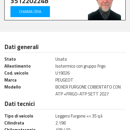
3512202248
CHIAMA ORA
Dati generali
Stato
Usato
Allestimento
Isotermico con gruppo frigo
Cod. veicolo
U19026
Marca
PEUGEOT
Modello
BOXER FURGONE COIBENTATO CON
ATP +FRIGO-ATP SETT 2027
Dati tecnici
Tipo di veicolo
Leggero Furgone <= 35 q.li
Cilindrata
2.198
Chilometraggio
198.479