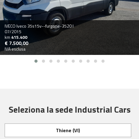
IVECO Iveco 35s15v--furgone-3520 l
07/2015
km
415.400
€ 7.500,00
IVA esclusa
Seleziona la sede Industrial Cars
Thiene (VI)