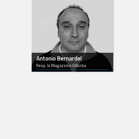
Antonio Bernardel
Resp. le Magazzino Villorba
0422.912426
Scrivi una email