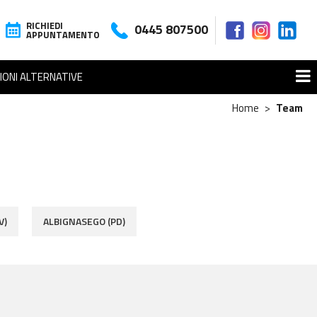
RICHIEDI
0445 807500
APPUNTAMENTO
IONI ALTERNATIVE
Home
Team
V)
ALBIGNASEGO (PD)