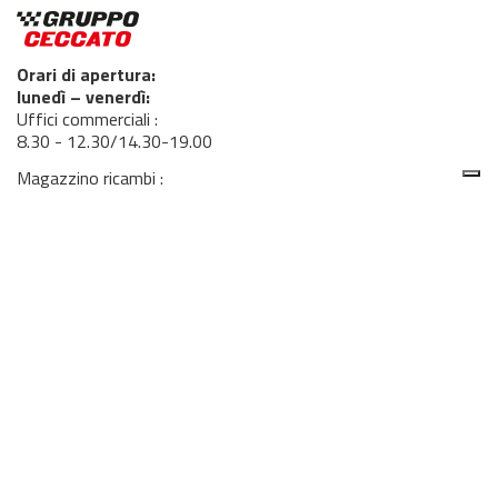
Orari di apertura:
lunedì – venerdì:
Uffici commerciali :
8.30 - 12.30/14.30-19.00
Magazzino ricambi :
8.00 - 12.30 / 14.00 - 18.00
Officina :
7.00 - 19.00 continuato
sabato:
uffici commerciali e ricambi 8.30-12.30
officina: 08.00-12.00
Servizi offerti in questa sede:
Servizio vendita; Assistenza Officina; Magazzino ricambi
Scopri il team
di questa sede
Seguici su