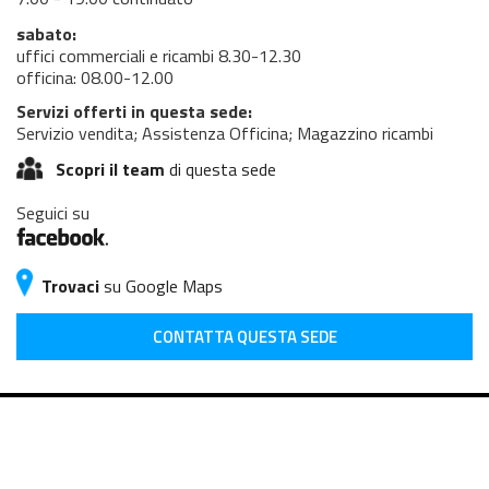
sabato:
uffici commerciali e ricambi 8.30-12.30
officina: 08.00-12.00
Servizi offerti in questa sede:
Servizio vendita; Assistenza Officina; Magazzino ricambi
Scopri il team
di questa sede
Seguici su
Trovaci
su Google Maps
CONTATTA QUESTA SEDE
© 2026 INDUSTRIAL CARS S.p.A. del GRUPPO Ceccato
Registro Imprese Vicenza - C.F. 02134450283 - Partita IVA 02866500248 -
Capitale sociale i.v. € 4.000.000,00 - REA VI-280252
Privacy Policy
-
Cookie Policy
-
Whistleblowing