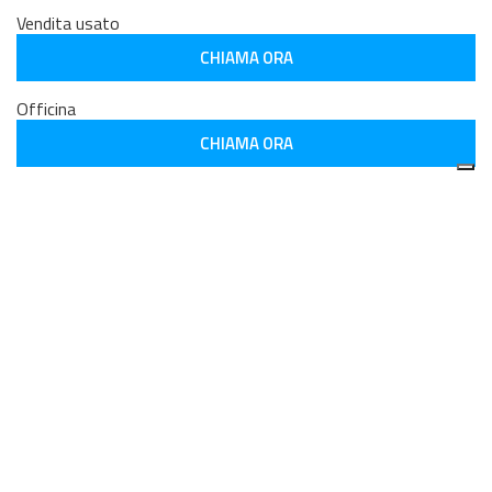
Vendita usato
CHIAMA ORA
Officina
CHIAMA ORA
Orari di apertura:
lunedì – venerdì:
Uffici commerciali :
8.30 - 12.30/14.30-19.00
Magazzino ricambi :
8.00 - 12.30 / 14.00 - 18.00
Officina :
7.00 - 19.00 continuato