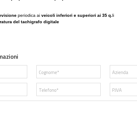
evisione
periodica ai
veicoli inferiori e superiori ai 35 q.
li
ratura del tachigrafo digitale
mazioni
Cognome*
Azienda
Telefono*
P.IVA