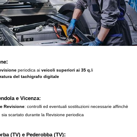
:
ene
evisione
periodica ai
veicoli superiori ai 35 q.
li
ratura del tachigrafo digitale
endola e Vicenza:
re Revisione
: controlli ed eventuali sostituzioni necessarie affinchè
n sia scartato durante la Revisione periodica
:
lorba (TV) e Pederobba (TV)