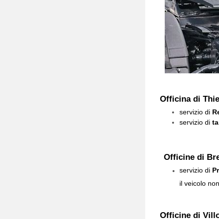
Officina di Thi
servizio di
R
servizio di
ta
Officine di Br
servizio di
P
il veicolo no
Officine di Vil