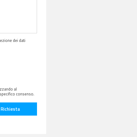
tezione dei dati
izzando al
lo specifico consenso.
 Richiesta