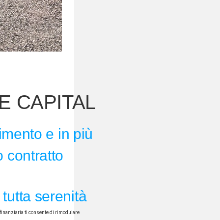
E CAPITAL
timento e in più
o contratto
tutta serenità
finanziaria ti consente di rimodulare