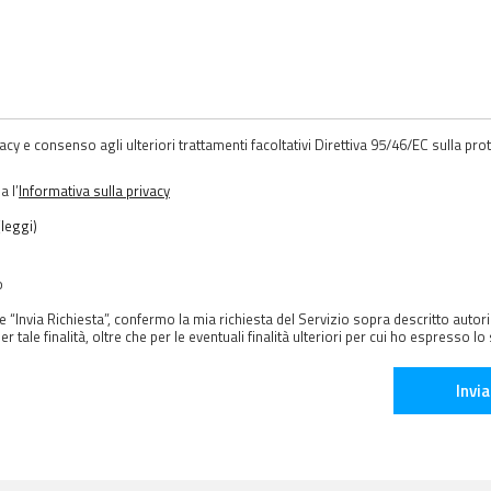
acy e consenso agli ulteriori trattamenti facoltativi Direttiva 95/46/EC sulla pro
 l’
Informativa sulla privacy
(leggi)
o
e “Invia Richiesta”, confermo la mia richiesta del Servizio sopra descritto autor
er tale finalità, oltre che per le eventuali finalità ulteriori per cui ho espresso 
Invia