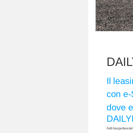
DAIL
Il leas
con e-S
dove e
DAILYF
Fatti trasportare da