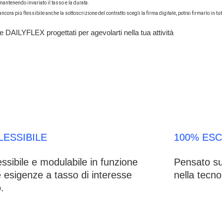
 mantenendo invariato il tasso e la durata.
 ancora più flessibile anche la sottoscrizione del contratto scegli la firma digitale, potrai firmarlo in 
 DAILYFLEX progettati per agevolarti nella tua attività
LESSIBILE
100% ES
essibile e modulabile in funzione
Pensato su
e esigenze a tasso di interesse
nella tecn
.