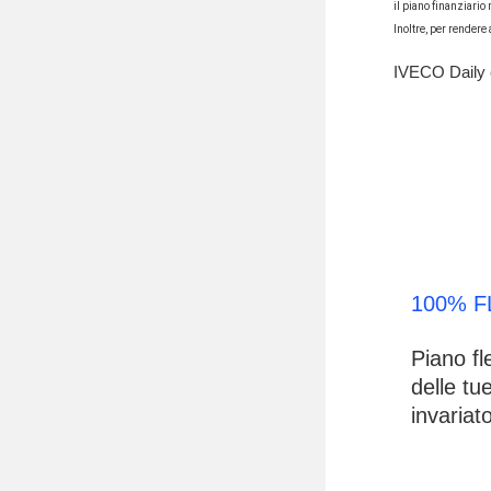
il piano finanziario
Inoltre, per rendere
IVECO Daily e
100% F
Piano fl
delle tu
invariato