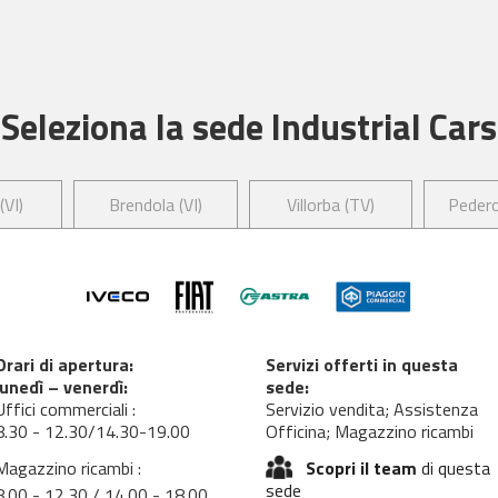
Seleziona la sede Industrial Cars
(VI)
Brendola (VI)
Villorba (TV)
Pedero
Orari di apertura:
Servizi offerti in questa
lunedì – venerdì:
sede:
Uffici commerciali :
Servizio vendita; Assistenza
8.30 - 12.30/14.30-19.00
Officina; Magazzino ricambi
Magazzino ricambi :
Scopri il team
di questa
sede
8.00 - 12.30 / 14.00 - 18.00