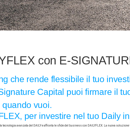
YFLEX con E-SIGNATUR
ing che rende flessibile il tuo inves
ignature Capital puoi firmare il tu
 quando vuoi.
LEX, per investire nel tuo Daily in 
lla tecnologia avanzata del DAILY e affronta le sfide del business con DAILYFLEX. La nuova soluzione 