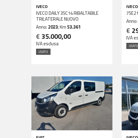
IVECO
IVECO
IVECO DAILY 35C14 RIBALTABILE
75E2
TRILATERALE NUOVO
Anno
Anno:
2023
; Km
53.361
€
2
€
35.000,00
IVA e
IVA esclusa
USAT
USATO
FIAT
IVECO