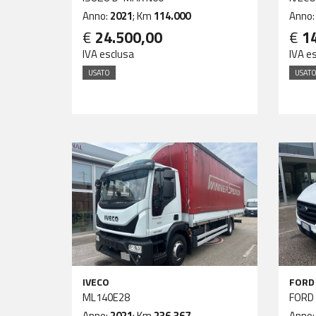
Anno:
2021
; Km
114.000
Anno
€
24.500,00
€
1
IVA esclusa
IVA e
USATO
USAT
IVECO
FORD
ML140E28
FORD
Anno:
2021
; Km
236.367
Anno