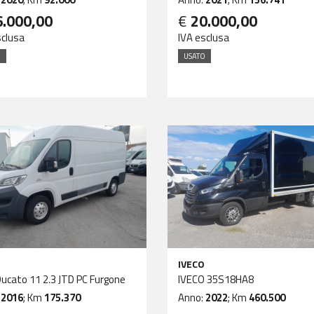
6.000,00
€
20.000,00
sclusa
IVA esclusa
O
USATO
IVECO
Ducato 11 2.3 JTD PC Furgone
IVECO 35S18HA8
:
2016
; Km
175.370
Anno:
2022
; Km
460.500