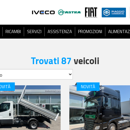
RICAMBI
SERVIZI
ASSISTENZA
PROMOZIONI
ALIMENTAZ
Trovati 87
veicoli
OVITÀ
NOVITÀ