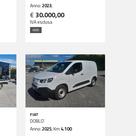
Multijet 3 E
Anno:
2023
;
€
30.000,00
IVA esclusa
KM0
FIAT
DOBLO'
Anno:
2025
; Km
4.100