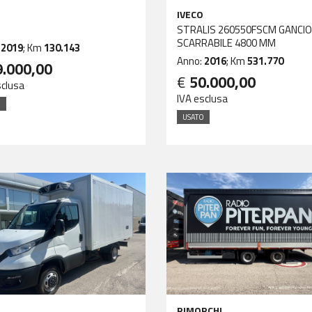
IVECO
1
STRALIS 260550FSCM GANCIO
SCARRABILE 4800 MM
:
2019
; Km
130.143
Anno:
2016
; Km
531.770
9.000,00
€
50.000,00
sclusa
IVA esclusa
O
USATO
RIMORCHI