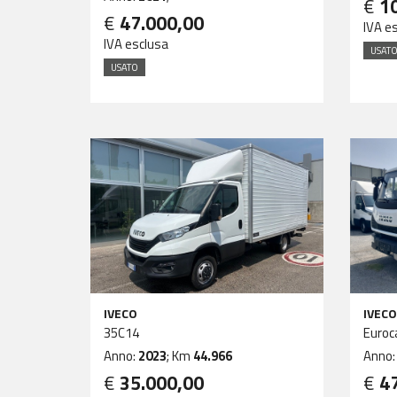
€
1
€
47.000,00
IVA e
IVA esclusa
USAT
USATO
IVECO
IVECO
35C14
Euroc
Anno:
2023
; Km
44.966
Anno
€
35.000,00
€
4