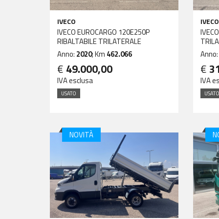
IVECO
IVECO
IVECO EUROCARGO 120E250P
IVECO
RIBALTABILE TRILATERALE
TRIL
Anno:
2020
; Km
462.066
Anno
€
49.000,00
€
3
IVA esclusa
IVA e
USATO
USAT
NOVITÀ
N