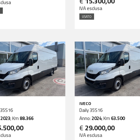
€
15.300,00
sclusa
IVA esclusa
O
USATO
IVECO
 35S16
Daily 35S16
:
2023
; Km
88.366
Anno:
2024
; Km
63.500
5.500,00
€
29.000,00
sclusa
IVA esclusa