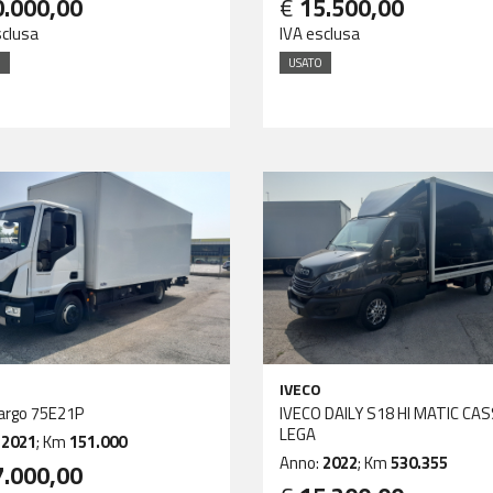
0.000,00
€
15.500,00
sclusa
IVA esclusa
O
USATO
IVECO
argo 75E21P
IVECO DAILY S18 HI MATIC CA
LEGA
:
2021
; Km
151.000
Anno:
2022
; Km
530.355
7.000,00