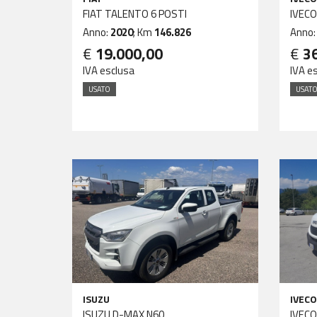
FIAT TALENTO 6 POSTI
IVECO
Anno:
2020
; Km
146.826
Anno
€
19.000,00
€
3
IVA esclusa
IVA e
USATO
USAT
ISUZU
IVECO
ISUZU D-MAX N60