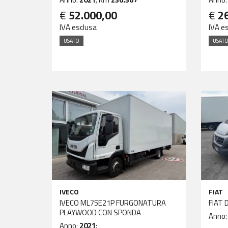
€
52.000,00
€
2
IVA esclusa
IVA e
USATO
USAT
IVECO
FIAT
IVECO ML75E21P FURGONATURA
FIAT 
PLAYWOOD CON SPONDA
Anno
Anno:
2021
;