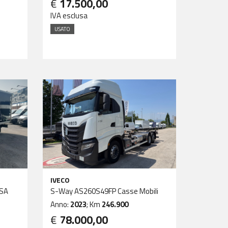
€
17.500,00
IVA esclusa
USATO
IVECO
SSA
S-Way AS260S49FP Casse Mobili
Anno:
2023
; Km
246.900
€
78.000,00