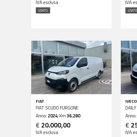
IVA esclusa
IVA e
USATO
USAT
FIAT
IVECO
FIAT SCUDO FURGONE
DAILY
Anno:
2024
; Km
36.280
Anno
€
20.000,00
€
2
IVA esclusa
IVA e