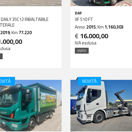
DAF
 DAILY 35C12 RIBALTABILE
XF 510 FT
ATERALE
Anno:
2015
; Km
1.160.303
:
2019
; Km
77.220
€
16.000,00
1.000,00
IVA esclusa
sclusa
USATO
O
OVITÀ
NOVITÀ