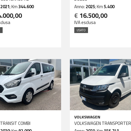
:
2021
; Km
344.600
Anno:
2025
; Km
5.400
4.000,00
€
16.500,00
sclusa
IVA esclusa
O
USATO
VOLKSWAGEN
 TRANSIT COMBI
VOLKSWAGEN TRANSPORTER
:
2020
; Km
92.000
Anno:
2021
; Km
156.741