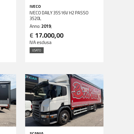
IVECO
IVECO DAILY 35S16V H2 PASSO
3520L
Anno:
2019
;
€
17.000,00
IVA esclusa
USATO
SCANIA