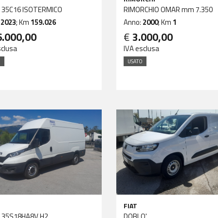
 35C16 ISOTERMICO
RIMORCHIO OMAR mm 7.350
:
2023
; Km
159.026
Anno:
2000
; Km
1
6.000,00
€
3.000,00
sclusa
IVA esclusa
O
USATO
FIAT
IVECO 35S18HA8V H2
DOBLO'