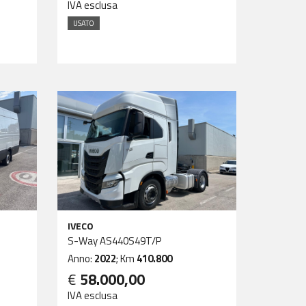
IVA esclusa
USATO
IVECO
S-Way AS440S49T/P
Anno:
2022
; Km
410.800
€
58.000,00
IVA esclusa