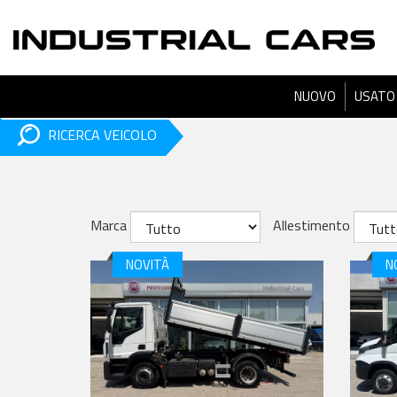
NUOVO
USATO
RICERCA VEICOLO
Marca
Allestimento
NOVITÀ
N