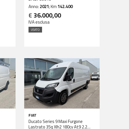
Anno:
2021
; Km
142.400
€
36.000,00
IVA esclusa
USATO
FIAT
Ducato Series 9 Maxi Furgone
Lastrato 35q Xlh2 180cv At9 2.2