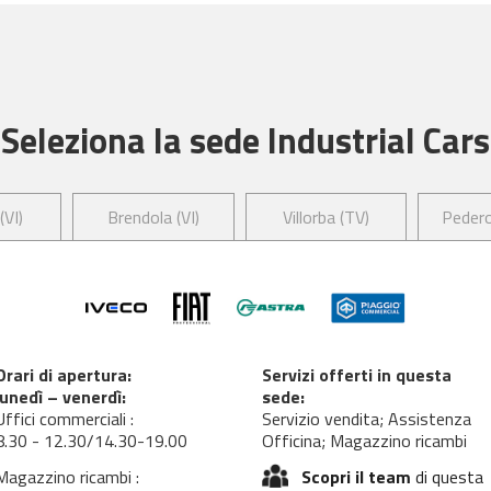
Seleziona la sede Industrial Cars
(VI)
Brendola (VI)
Villorba (TV)
Pedero
Orari di apertura:
Servizi offerti in questa
lunedì – venerdì:
sede:
Uffici commerciali :
Servizio vendita; Assistenza
8.30 - 12.30/14.30-19.00
Officina; Magazzino ricambi
Magazzino ricambi :
Scopri il team
di questa