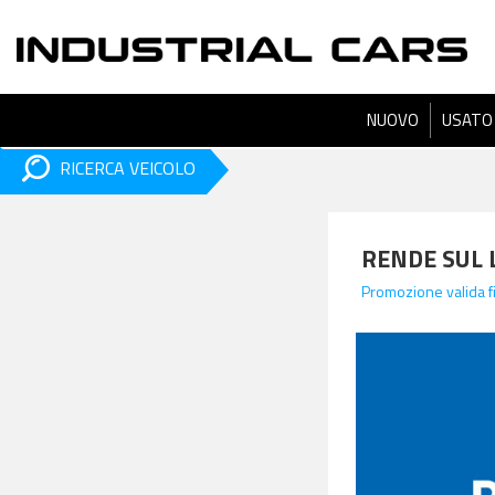
NUOVO
USATO
RICERCA VEICOLO
RENDE SUL 
Promozione valida 