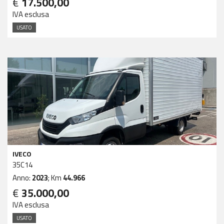
€
17.500,00
IVA esclusa
USATO
IVECO
35C14
Anno:
2023
; Km
44.966
€
35.000,00
IVA esclusa
USATO