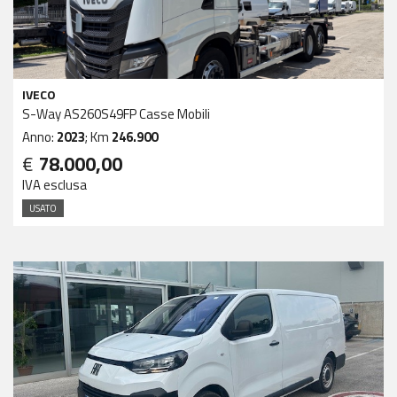
IVECO
S-Way AS260S49FP Casse Mobili
Anno:
2023
; Km
246.900
€
78.000,00
IVA esclusa
USATO