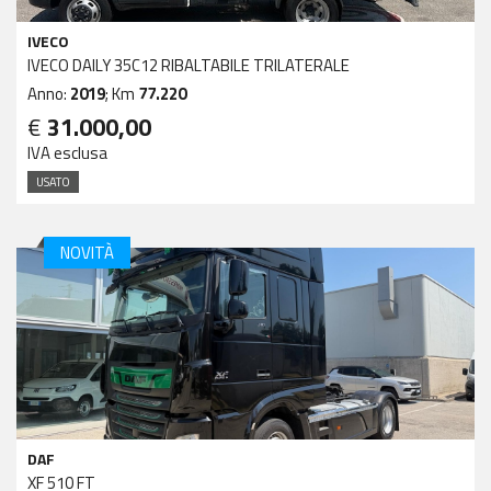
IVECO
IVECO DAILY 35C12 RIBALTABILE TRILATERALE
Anno:
2019
; Km
77.220
€
31.000,00
IVA esclusa
USATO
NOVITÀ
DAF
XF 510 FT