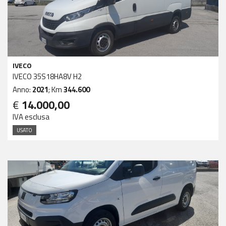
IVECO
IVECO 35S18HA8V H2
Anno:
2021
; Km
344.600
€
14.000,00
IVA esclusa
USATO