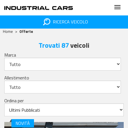
RICERCA VEICOLO
Home
Offerte
Trovati 87
veicoli
Marca
Allestimento
Ordina per
NOVITÀ