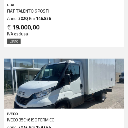
FIAT
FIAT TALENTO 6 POSTI
Anno:
2020
; Km
146.826
€
19.000,00
IVA esclusa
USATO
IVECO
IVECO 35C16 ISOTERMICO
Anno:
2023
; Km
159.026