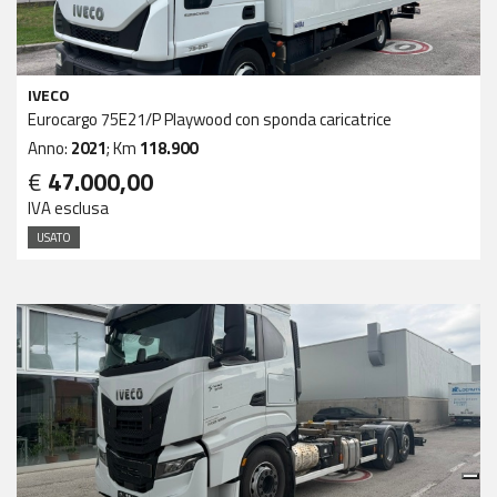
IVECO
Eurocargo 75E21/P Playwood con sponda caricatrice
Anno:
2021
; Km
118.900
€
47.000,00
IVA esclusa
USATO