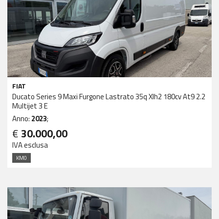
FIAT
Ducato Series 9 Maxi Furgone Lastrato 35q Xlh2 180cv At9 2.2
Multijet 3 E
Anno:
2023
;
€
30.000,00
IVA esclusa
KM0