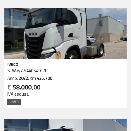
IVECO
S-Way AS440S49T/P
Anno:
2022
; Km
425.700
€
58.000,00
IVA esclusa
USATO