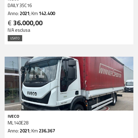
DAILY 35C16
Anno:
2021
; Km
142.400
€
36.000,00
IVA esclusa
USATO
IVECO
ML140E28
Anno:
2021
; Km
236.367