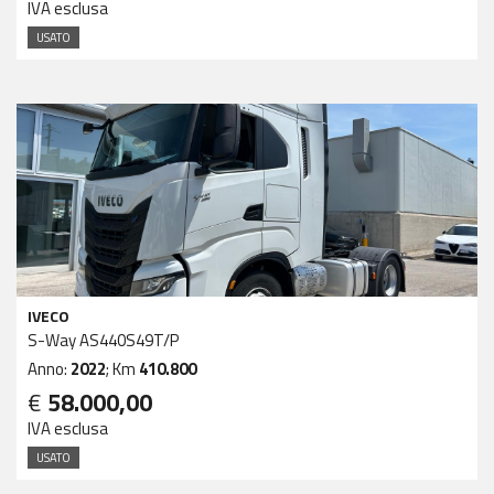
IVA esclusa
USATO
IVECO
S-Way AS440S49T/P
Anno:
2022
; Km
410.800
€
58.000,00
IVA esclusa
USATO