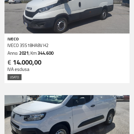
IVECO
IVECO 35S18HA8V H2
Anno:
2021
; Km
344.600
€
14.000,00
IVA esclusa
USATO