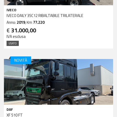
IVECO
IVECO DAILY 35C12 RIBALTABILE TRILATERALE
Anno:
2019
; Km
77.220
€
31.000,00
IVA esclusa
USATO
NOVITÀ
DAF
XF 510 FT