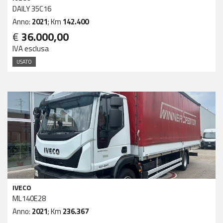
DAILY 35C16
Anno:
2021
; Km
142.400
€
36.000,00
IVA esclusa
USATO
IVECO
ML140E28
Anno:
2021
; Km
236.367