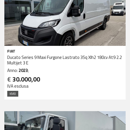
FIAT
Ducato Series 9 Maxi Furgone Lastrato 35q Xlh2 180cv At9 2.2
Multijet 3 E
Anno:
2023
;
€
30.000,00
IVA esclusa
KM0