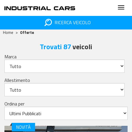
RICERCA VEICOLO
Home
Offerte
Trovati 87
veicoli
Marca
Allestimento
Ordina per
NOVITÀ