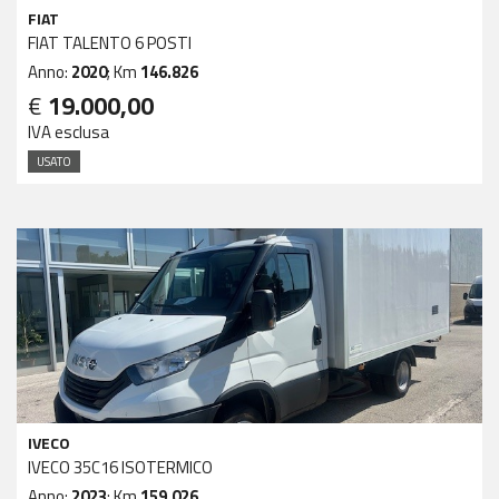
FIAT
FIAT TALENTO 6 POSTI
Anno:
2020
; Km
146.826
€
19.000,00
IVA esclusa
USATO
IVECO
IVECO 35C16 ISOTERMICO
Anno:
2023
; Km
159.026