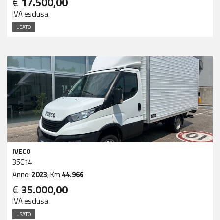
€
17.500,00
IVA esclusa
USATO
IVECO
35C14
Anno:
2023
; Km
44.966
€
35.000,00
IVA esclusa
USATO