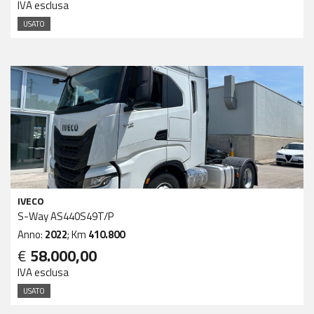
IVA esclusa
USATO
IVECO
S-Way AS440S49T/P
Anno:
2022
; Km
410.800
€
58.000,00
IVA esclusa
USATO