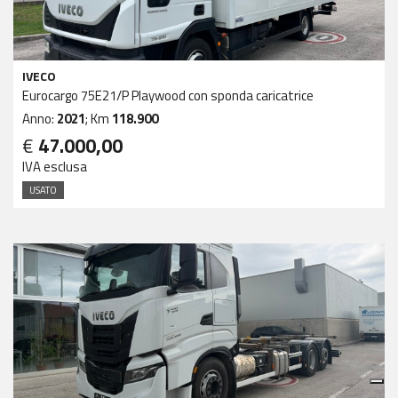
IVECO
Eurocargo 75E21/P Playwood con sponda caricatrice
Anno:
2021
; Km
118.900
€
47.000,00
IVA esclusa
USATO