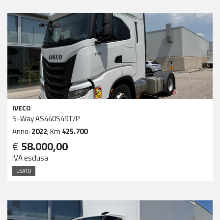
IVECO
S-Way AS440S49T/P
Anno:
2022
; Km
425.700
€
58.000,00
IVA esclusa
USATO