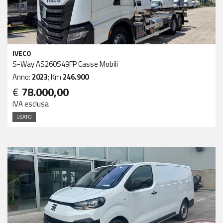
IVECO
S-Way AS260S49FP Casse Mobili
Anno:
2023
; Km
246.900
€
78.000,00
IVA esclusa
USATO