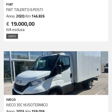
FIAT
FIAT TALENTO 6 POSTI
Anno:
2020
; Km
146.826
€
19.000,00
IVA esclusa
USATO
IVECO
IVECO 35C16 ISOTERMICO
Anno:
2023
; Km
159.026