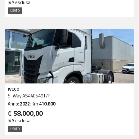
IVA esclusa
USATO
IVECO
S-Way AS440S49T/P
Anno:
2022
; Km
410.800
€
58.000,00
IVA esclusa
USATO