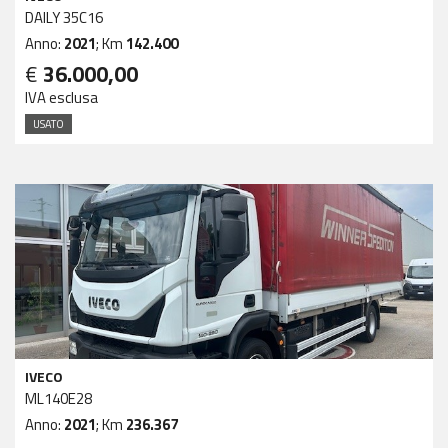
DAILY 35C16
Anno:
2021
; Km
142.400
€
36.000,00
IVA esclusa
USATO
IVECO
ML140E28
Anno:
2021
; Km
236.367