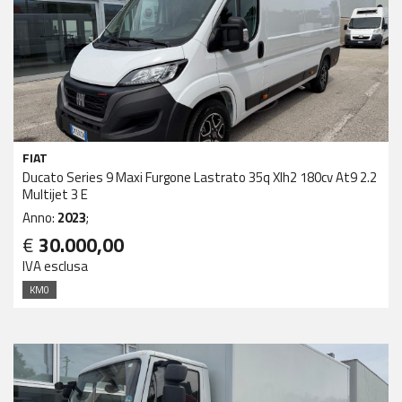
FIAT
Ducato Series 9 Maxi Furgone Lastrato 35q Xlh2 180cv At9 2.2
Multijet 3 E
Anno:
2023
;
€
30.000,00
IVA esclusa
KM0