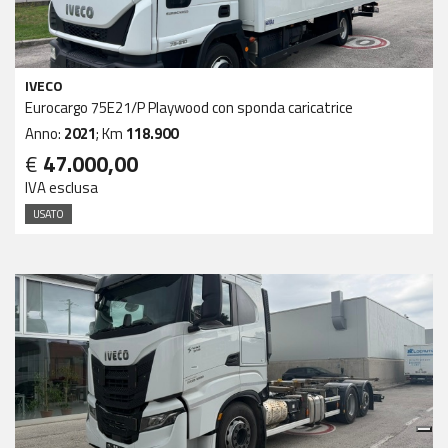
IVECO
Eurocargo 75E21/P Playwood con sponda caricatrice
Anno:
2021
; Km
118.900
€
47.000,00
IVA esclusa
USATO