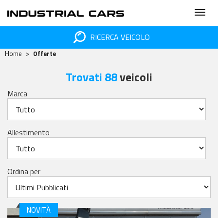
RICERCA VEICOLO
Home
Offerte
Trovati 88
veicoli
Marca
Allestimento
Ordina per
NOVITÀ