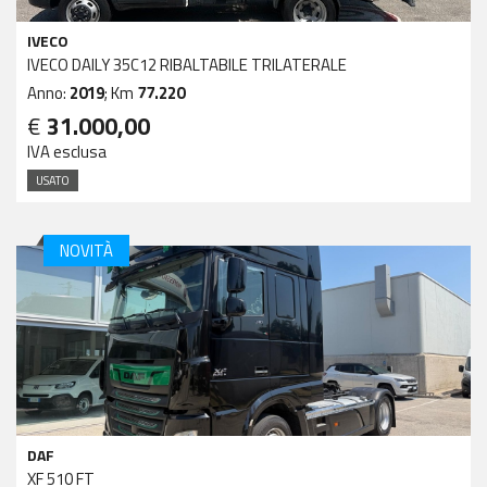
IVECO
IVECO DAILY 35C12 RIBALTABILE TRILATERALE
Anno:
2019
; Km
77.220
€
31.000,00
IVA esclusa
USATO
NOVITÀ
DAF
XF 510 FT