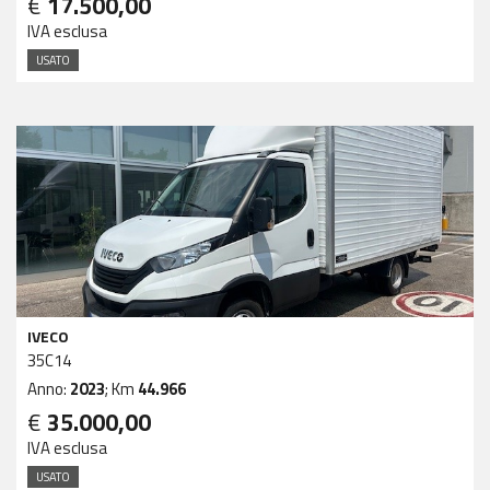
€
17.500,00
IVA esclusa
USATO
IVECO
35C14
Anno:
2023
; Km
44.966
€
35.000,00
IVA esclusa
USATO