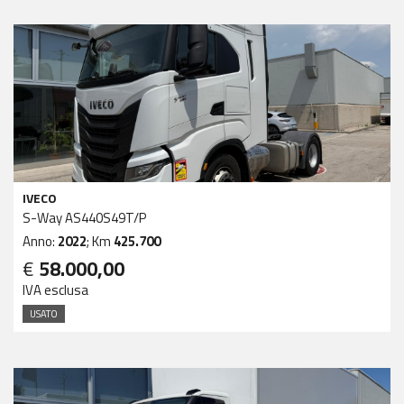
IVECO
S-Way AS440S49T/P
Anno:
2022
; Km
425.700
€
58.000,00
IVA esclusa
USATO