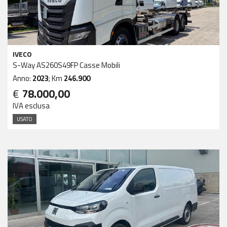
IVECO
S-Way AS260S49FP Casse Mobili
Anno:
2023
; Km
246.900
€
78.000,00
IVA esclusa
USATO