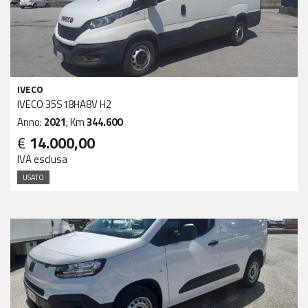
IVECO
IVECO 35S18HA8V H2
Anno:
2021
; Km
344.600
€
14.000,00
IVA esclusa
USATO