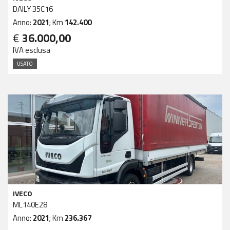
DAILY 35C16
Anno:
2021
; Km
142.400
€
36.000,00
IVA esclusa
USATO
IVECO
ML140E28
Anno:
2021
; Km
236.367