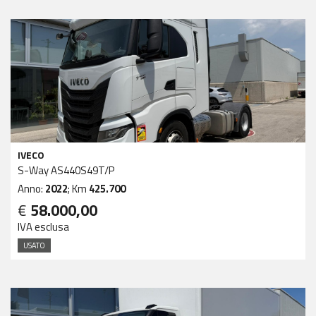
IVECO
S-Way AS440S49T/P
Anno:
2022
; Km
425.700
€
58.000,00
IVA esclusa
USATO