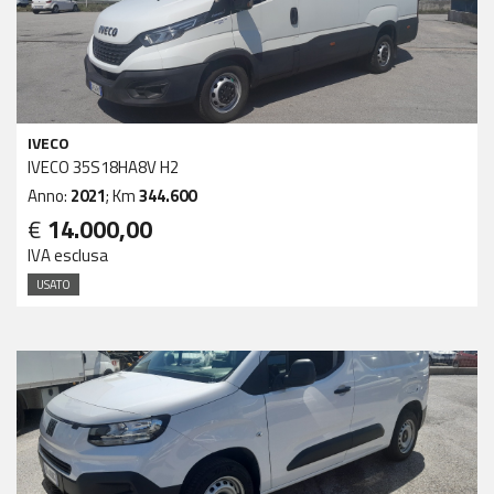
IVECO
IVECO 35S18HA8V H2
Anno:
2021
; Km
344.600
€
14.000,00
IVA esclusa
USATO