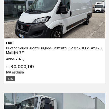
FIAT
Ducato Series 9 Maxi Furgone Lastrato 35q Xlh2 180cv At9 2.2
Multijet 3 E
Anno:
2023
;
€
30.000,00
IVA esclusa
KM0