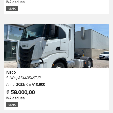
IVA esclusa
USATO
IVECO
S-Way AS440S49T/P
Anno:
2022
; Km
410.800
€
58.000,00
IVA esclusa
USATO