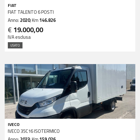
FIAT
FIAT TALENTO 6 POSTI
Anno:
2020
; Km
146.826
€
19.000,00
IVA esclusa
USATO
IVECO
IVECO 35C16 ISOTERMICO
Anno:
2023
; Km
159.026