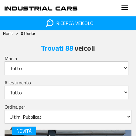
RICERCA VEICOLO
Home
Offerte
Trovati 88
veicoli
Marca
Allestimento
Ordina per
NOVITÀ