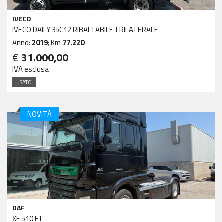
IVECO
IVECO DAILY 35C12 RIBALTABILE TRILATERALE
Anno:
2019
; Km
77.220
€
31.000,00
IVA esclusa
USATO
NOVITÀ
DAF
XF 510 FT