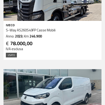
IVECO
S-Way AS260S49FP Casse Mobili
Anno:
2023
; Km
246.900
€
78.000,00
IVA esclusa
USATO