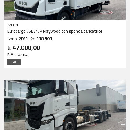
IVECO
Eurocargo 75E21/P Playwood con sponda caricatrice
Anno:
2021
; Km
118.900
€
47.000,00
IVA esclusa
USATO