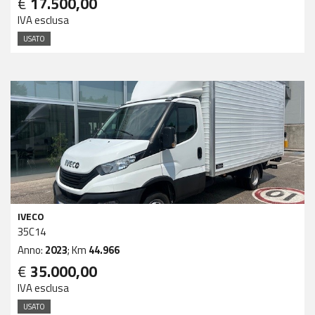
€
17.500,00
IVA esclusa
USATO
IVECO
35C14
Anno:
2023
; Km
44.966
€
35.000,00
IVA esclusa
USATO