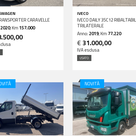
SWAGEN
IVECO
RANSPORTER CARAVELLE
IVECO DAILY 35C12 RIBALTABI
TRILATERALE
:
2020
; Km
157.000
Anno:
2019
; Km
77.220
8.500,00
€
31.000,00
sclusa
IVA esclusa
O
USATO
OVITÀ
NOVITÀ