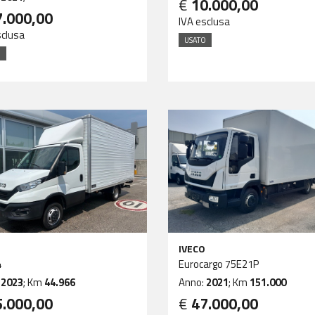
€
10.000,00
7.000,00
IVA esclusa
sclusa
USATO
O
IVECO
4
Eurocargo 75E21P
:
2023
; Km
44.966
Anno:
2021
; Km
151.000
5.000,00
€
47.000,00