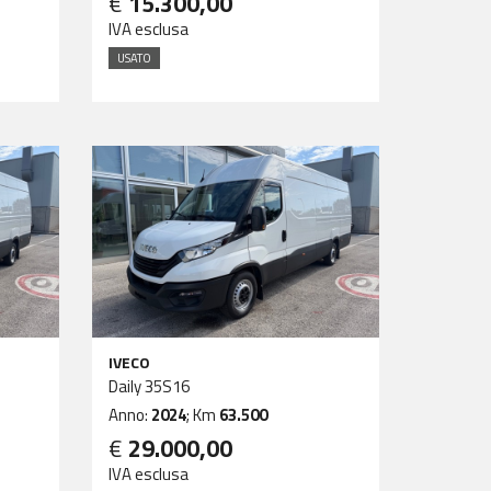
€
15.300,00
IVA esclusa
USATO
IVECO
Daily 35S16
Anno:
2024
; Km
63.500
€
29.000,00
IVA esclusa