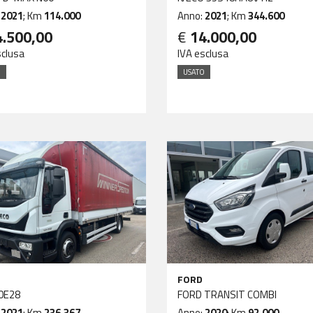
:
2021
; Km
114.000
Anno:
2021
; Km
344.600
4.500,00
€
14.000,00
sclusa
IVA esclusa
O
USATO
FORD
0E28
FORD TRANSIT COMBI
:
2021
; Km
236.367
Anno:
2020
; Km
92.000