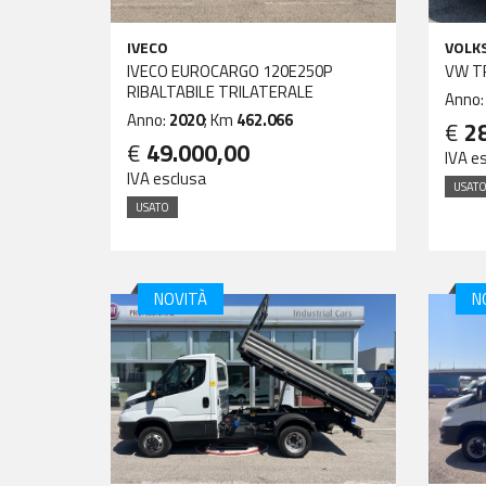
IVECO
VOLK
IVECO EUROCARGO 120E250P
VW T
RIBALTABILE TRILATERALE
Anno
Anno:
2020
; Km
462.066
€
2
€
49.000,00
IVA e
IVA esclusa
USAT
USATO
NOVITÀ
N