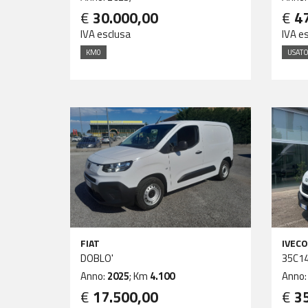
€
30.000,00
€
4
IVA esclusa
IVA e
KM0
USAT
FIAT
IVECO
DOBLO'
35C1
Anno:
2025
; Km
4.100
Anno
€
17.500,00
€
3