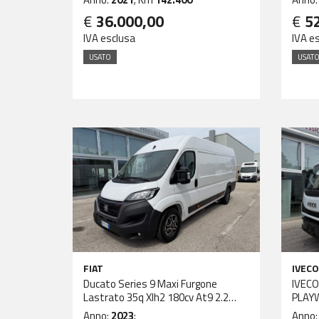
€
36.000,00
€
5
IVA esclusa
IVA e
USATO
USAT
FIAT
IVECO
Ducato Series 9 Maxi Furgone
IVEC
Lastrato 35q Xlh2 180cv At9 2.2
PLAY
Multijet 3 E
Anno:
2023
;
Anno