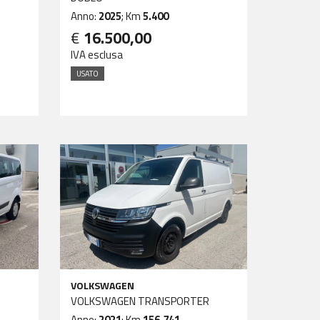
Anno:
2025
; Km
5.400
€
16.500,00
IVA esclusa
USATO
VOLKSWAGEN
VOLKSWAGEN TRANSPORTER
Anno:
2021
; Km
156.741