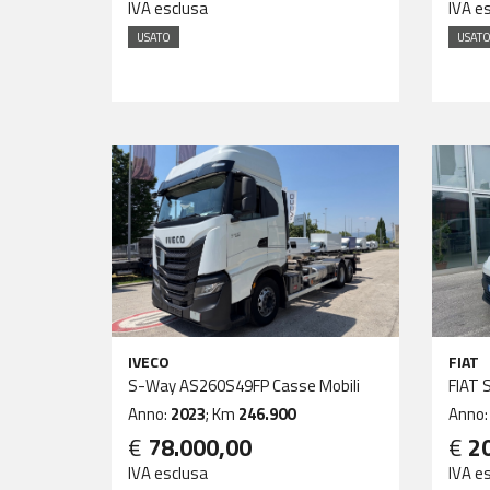
IVA esclusa
IVA e
USATO
USAT
IVECO
FIAT
S-Way AS260S49FP Casse Mobili
FIAT
Anno:
2023
; Km
246.900
Anno
€
78.000,00
€
2
IVA esclusa
IVA e