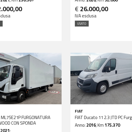
2.000,00
€
26.000,00
sclusa
IVA esclusa
O
USATO
FIAT
O ML75E21P FURGONATURA
FIAT Ducato 11 2.3 JTD PC Fur
WOOD CON SPONDA
Anno:
2016
; Km
175.370
:
2021
;