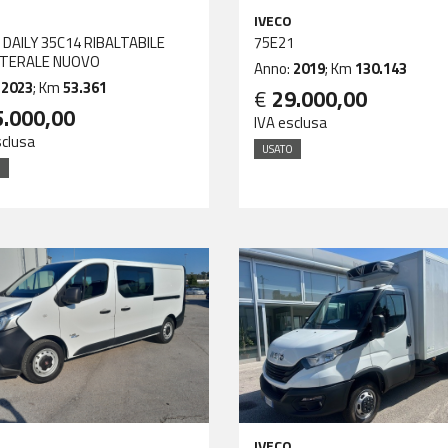
IVECO
 DAILY 35C14 RIBALTABILE
75E21
ATERALE NUOVO
Anno:
2019
; Km
130.143
:
2023
; Km
53.361
€
29.000,00
5.000,00
IVA esclusa
sclusa
USATO
O
IVECO