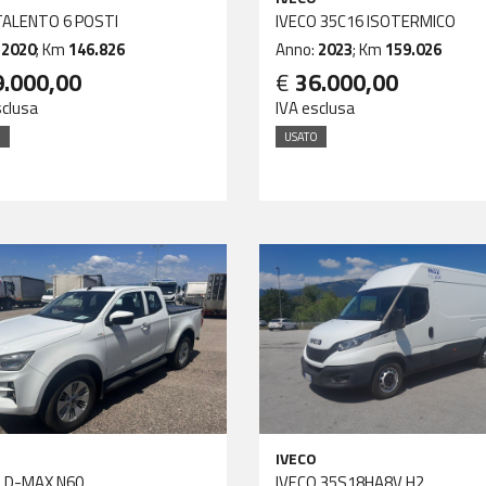
TALENTO 6 POSTI
IVECO 35C16 ISOTERMICO
:
2020
; Km
146.826
Anno:
2023
; Km
159.026
9.000,00
€
36.000,00
sclusa
IVA esclusa
O
USATO
IVECO
 D-MAX N60
IVECO 35S18HA8V H2