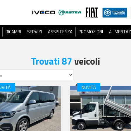
RICAMBI
SERVIZI
ASSISTENZA
PROMOZIONI
ALIMENTAZ
Trovati 87
veicoli
OVITÀ
NOVITÀ