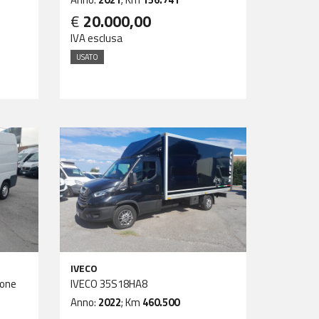
€
20.000,00
IVA esclusa
USATO
IVECO
gone
IVECO 35S18HA8
Anno:
2022
; Km
460.500