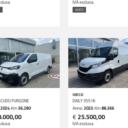
sclusa
IVA esclusa
O
USATO
IVECO
 SCUDO FURGONE
DAILY 35S16
:
2024
; Km
36.280
Anno:
2023
; Km
88.366
0.000,00
€
25.500,00
sclusa
IVA esclusa