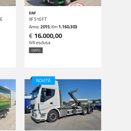
DAF
LE
XF 510 FT
Anno:
2015
; Km
1.160.303
€
16.000,00
IVA esclusa
USATO
NOVITÀ