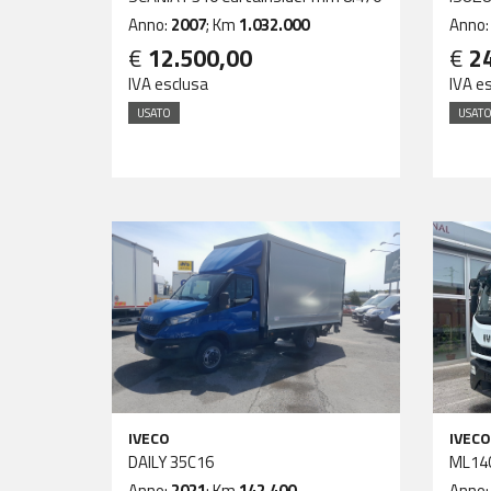
Anno:
2007
; Km
1.032.000
Anno
€
12.500,00
€
2
IVA esclusa
IVA e
USATO
USAT
IVECO
IVECO
DAILY 35C16
ML14
Anno:
2021
; Km
142.400
Anno