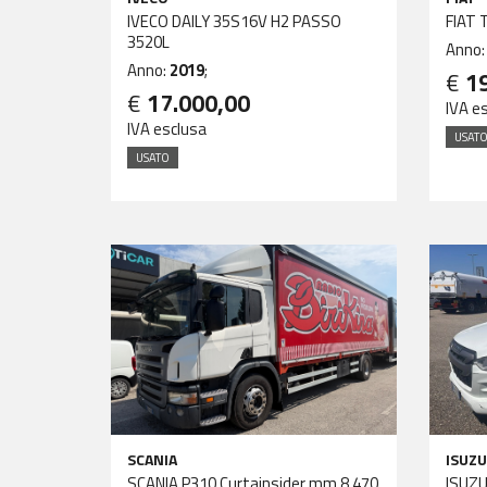
IVECO DAILY 35S16V H2 PASSO
FIAT 
3520L
Anno
Anno:
2019
;
€
1
€
17.000,00
IVA e
IVA esclusa
USAT
USATO
SCANIA
ISUZU
SCANIA P310 Curtainsider mm 8.470
ISUZU