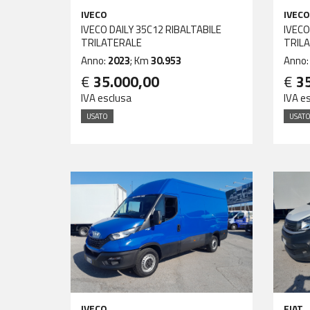
IVECO
IVECO
IVECO DAILY 35C12 RIBALTABILE
IVECO
TRILATERALE
TRIL
Anno:
2023
; Km
30.953
Anno
€
35.000,00
€
3
IVA esclusa
IVA e
USATO
USAT
IVECO
FIAT